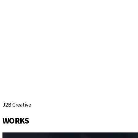
J2B Creative
View more
WORKS